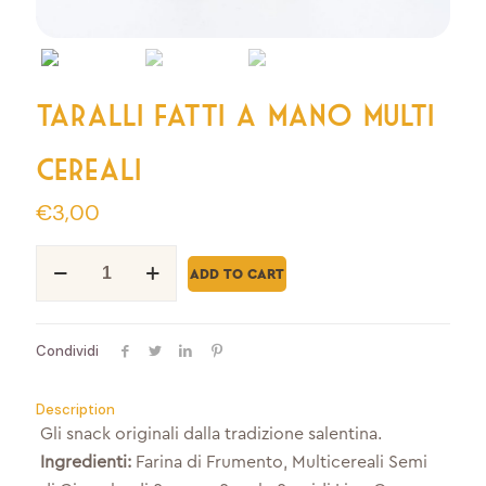
Taralli fatti a mano multi
cereali
€
3,00
Taralli
fatti
ADD TO CART
a
mano
multi
Condividi
cereali
quantity
Description
Gli snack originali dalla tradizione salentina.
Ingredienti:
Farina di Frumento, Multicereali Semi