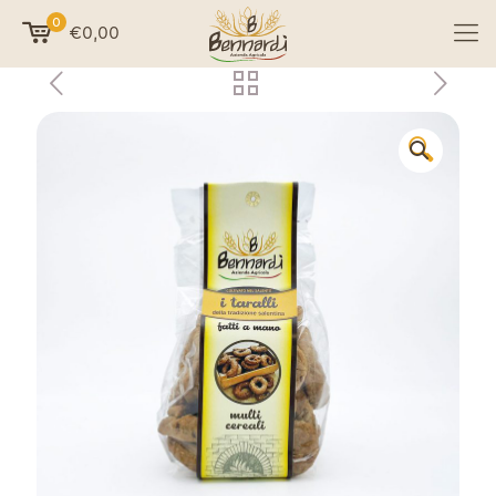
0
€0,00
🔍