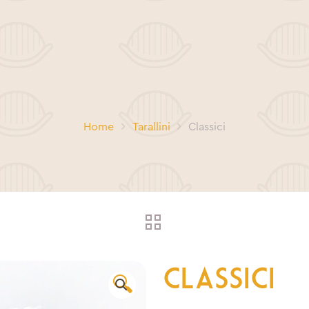
Home
Tarallini
Classici
Classici
🔍