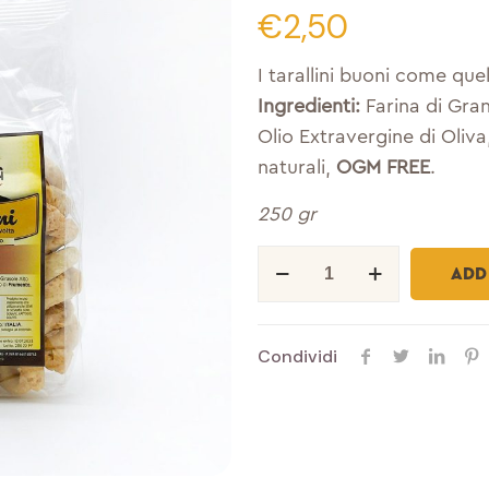
€
2,50
I tarallini buoni come quel
Ingredienti:
Farina di Gran
Olio Extravergine di Oliv
naturali,
OGM FREE
.
250 gr
Classici
ADD
quantity
Condividi