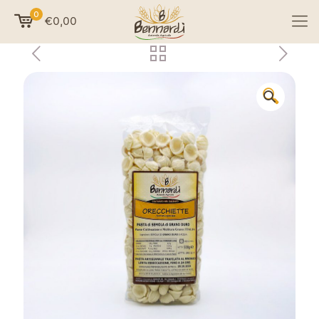
0
€0,00
🔍